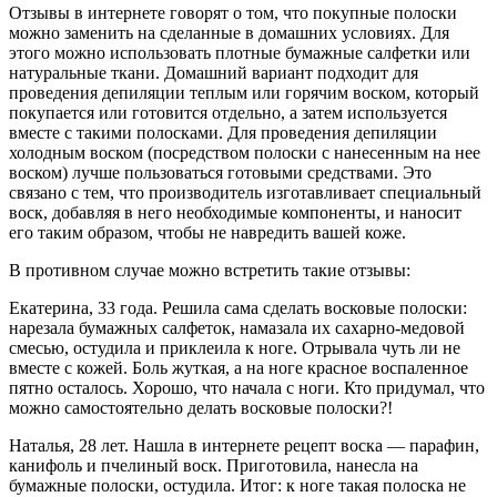
Отзывы в интернете говорят о том, что покупные полоски
можно заменить на сделанные в домашних условиях. Для
этого можно использовать плотные бумажные салфетки или
натуральные ткани. Домашний вариант подходит для
проведения депиляции теплым или горячим воском, который
покупается или готовится отдельно, а затем используется
вместе с такими полосками. Для проведения депиляции
холодным воском (посредством полоски с нанесенным на нее
воском) лучше пользоваться готовыми средствами. Это
связано с тем, что производитель изготавливает специальный
воск, добавляя в него необходимые компоненты, и наносит
его таким образом, чтобы не навредить вашей коже.
В противном случае можно встретить такие отзывы:
Екатерина, 33 года. Решила сама сделать восковые полоски:
нарезала бумажных салфеток, намазала их сахарно-медовой
смесью, остудила и приклеила к ноге. Отрывала чуть ли не
вместе с кожей. Боль жуткая, а на ноге красное воспаленное
пятно осталось. Хорошо, что начала с ноги. Кто придумал, что
можно самостоятельно делать восковые полоски?!
Наталья, 28 лет. Нашла в интернете рецепт воска — парафин,
канифоль и пчелиный воск. Приготовила, нанесла на
бумажные полоски, остудила. Итог: к ноге такая полоска не