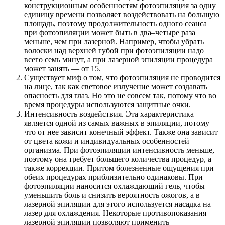
конструкционным особенностям фотоэпиляция за одну
единицу времени позволяет воздействовать на большую
площадь, поэтому продолжительность одного сеанса
при фотоэпиляции может быть в два–четыре раза
меньше, чем при лазерной. Например, чтобы убрать
волоски над верхней губой при фотоэпиляции надо
всего семь минут, а при лазерной эпиляции процедура
может занять — от 15.
Существует миф о том, что фотоэпиляция не проводится
на лице, так как световое излучение может создавать
опасность для глаз. Но это не совсем так, потому что во
время процедуры используются защитные очки.
Интенсивность воздействия. Эта характеристика
является одной из самых важных в эпиляции, потому
что от нее зависит конечный эффект. Также она зависит
от цвета кожи и индивидуальных особенностей
организма. При фотоэпиляции интенсивность меньше,
поэтому она требует большего количества процедур, а
также коррекции. Притом болезненные ощущения при
обеих процедурах приблизительно одинаковы. При
фотоэпиляции наносится охлаждающий гель, чтобы
уменьшить боль и снизить вероятность ожогов, а в
лазерной эпиляции для этого используется насадка на
лазер для охлаждения. Некоторые противопоказания
лазерной эпиляции позволяют применить