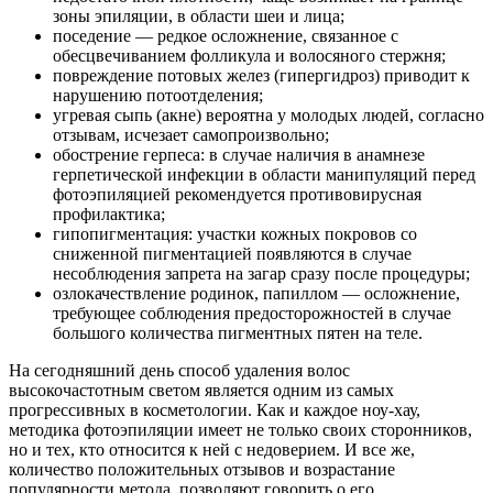
зоны эпиляции, в области шеи и лица;
поседение — редкое осложнение, связанное с
обесцвечиванием фолликула и волосяного стержня;
повреждение потовых желез (гипергидроз) приводит к
нарушению потоотделения;
угревая сыпь (акне) вероятна у молодых людей, согласно
отзывам, исчезает самопроизвольно;
обострение герпеса: в случае наличия в анамнезе
герпетической инфекции в области манипуляций перед
фотоэпиляцией рекомендуется противовирусная
профилактика;
гипопигментация: участки кожных покровов со
сниженной пигментацией появляются в случае
несоблюдения запрета на загар сразу после процедуры;
озлокачествление родинок, папиллом — осложнение,
требующее соблюдения предосторожностей в случае
большого количества пигментных пятен на теле.
На сегодняшний день способ удаления волос
высокочастотным светом является одним из самых
прогрессивных в косметологии. Как и каждое ноу-хау,
методика фотоэпиляции имеет не только своих сторонников,
но и тех, кто относится к ней с недоверием. И все же,
количество положительных отзывов и возрастание
популярности метода, позволяют говорить о его