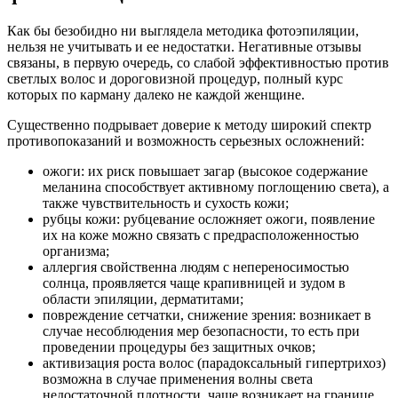
Как бы безобидно ни выглядела методика фотоэпиляции,
нельзя не учитывать и ее недостатки. Негативные отзывы
связаны, в первую очередь, со слабой эффективностью против
светлых волос и дороговизной процедур, полный курс
которых по карману далеко не каждой женщине.
Существенно подрывает доверие к методу широкий спектр
противопоказаний и возможность серьезных осложнений:
ожоги: их риск повышает загар (высокое содержание
меланина способствует активному поглощению света), а
также чувствительность и сухость кожи;
рубцы кожи: рубцевание осложняет ожоги, появление
их на коже можно связать с предрасположенностью
организма;
аллергия свойственна людям с непереносимостью
солнца, проявляется чаще крапивницей и зудом в
области эпиляции, дерматитами;
повреждение сетчатки, снижение зрения: возникает в
случае несоблюдения мер безопасности, то есть при
проведении процедуры без защитных очков;
активизация роста волос (парадоксальный гипертрихоз)
возможна в случае применения волны света
недостаточной плотности, чаще возникает на границе