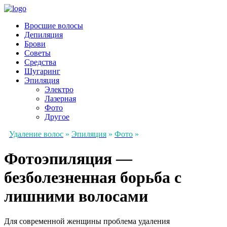
Вросшие волосы
Депиляция
Брови
Советы
Средства
Шугаринг
Эпиляция
Электро
Лазерная
Фото
Другое
Удаление волос
»
Эпиляция
»
Фото
»
Фотоэпиляция —
безболезненная борьба с
лишними волосами
Для современной женщины проблема удаления