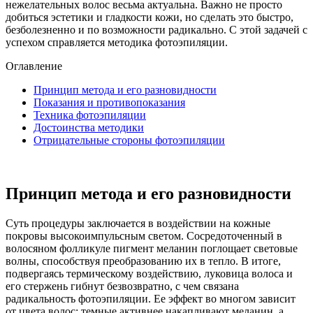
нежелательных волос весьма актуальна. Важно не просто
добиться эстетики и гладкости кожи, но сделать это быстро,
безболезненно и по возможности радикально. С этой задачей с
успехом справляется методика фотоэпиляции.
Оглавление
Принцип метода и его разновидности
Показания и противопоказания
Техника фотоэпиляции
Достоинства методики
Отрицательные стороны фотоэпиляции
Принцип метода и его разновидности
Суть процедуры заключается в воздействии на кожные
покровы высокоимпульсным светом. Сосредоточенный в
волосяном фолликуле пигмент меланин поглощает световые
волны, способствуя преобразованию их в тепло. В итоге,
подвергаясь термическому воздействию, луковица волоса и
его стержень гибнут безвозвратно, с чем связана
радикальность фотоэпиляции. Ее эффект во многом зависит
от цвета волос: темные активнее накапливают меланин, а