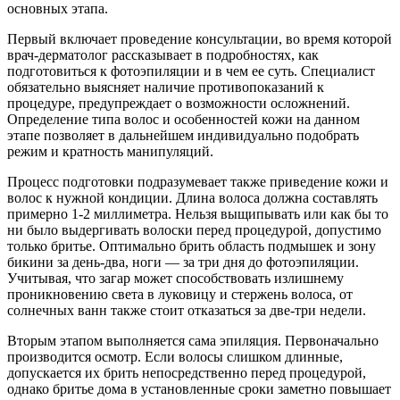
основных этапа.
Первый включает проведение консультации, во время которой
врач-дерматолог рассказывает в подробностях, как
подготовиться к фотоэпиляции и в чем ее суть. Специалист
обязательно выясняет наличие противопоказаний к
процедуре, предупреждает о возможности осложнений.
Определение типа волос и особенностей кожи на данном
этапе позволяет в дальнейшем индивидуально подобрать
режим и кратность манипуляций.
Процесс подготовки подразумевает также приведение кожи и
волос к нужной кондиции. Длина волоса должна составлять
примерно 1-2 миллиметра. Нельзя выщипывать или как бы то
ни было выдергивать волоски перед процедурой, допустимо
только бритье. Оптимально брить область подмышек и зону
бикини за день-два, ноги — за три дня до фотоэпиляции.
Учитывая, что загар может способствовать излишнему
проникновению света в луковицу и стержень волоса, от
солнечных ванн также стоит отказаться за две-три недели.
Вторым этапом выполняется сама эпиляция. Первоначально
производится осмотр. Если волосы слишком длинные,
допускается их брить непосредственно перед процедурой,
однако бритье дома в установленные сроки заметно повышает