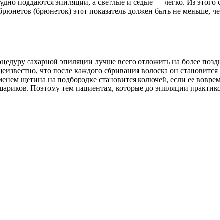
удно поддаются эпиляции, а светлые и седые — легко. Из этого 
 брюнетов (брюнеток) этот показатель должен быть не меньше, 
оцедуру сахарной эпиляции лучше всего отложить на более поз
щеизвестно, что после каждого сбривания волоска он становитс
менем щетина на подбородке становится колючей, если ее вовремя
 шариков. Поэтому тем пациентам, которые до эпиляции практико