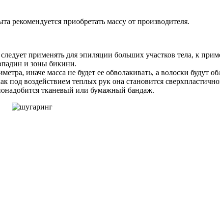
та рекомендуется приобретать массу от производителя.
ледует применять для эпиляции больших участков тела, к пример
впадин и зоны бикини.
тра, иначе масса не будет ее обволакивать, а волоски будут об
как под воздействием теплых рук она становится сверхпластично
й понадобится тканевый или бумажный бандаж.