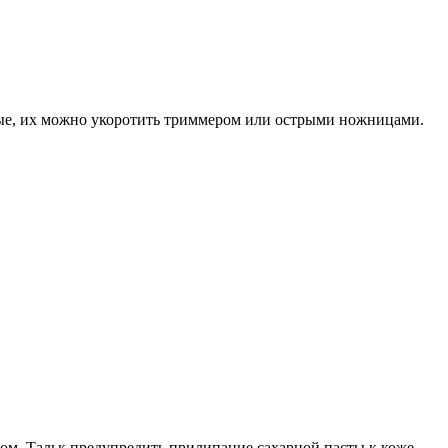
ные, их можно укоротить триммером или острыми ножницами.
ом. Тальк предупредить прилипание сахарной пасты к коже,