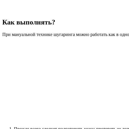
Как выполнять?
При мануальной технике шугаринга можно работать как в одно
Прежде всего следует подготовить кожу: протереть ее д