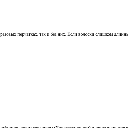
разовых перчатках, так и без них. Если волоски слишком длин
езинфицирующим средством (Хлоргексидином) и присыпать тальк