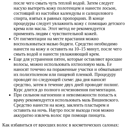
после чего смыть чуть теплой водой. Затем следует
насухо вытереть кожу полотенцем и нанести лосьон,
состоящий из настойки календулы и салицилового
спирта, взятых в равных пропорциях. В конце
процедуры следует увлажнить кожу с помощью детского
крема или масла. Этот метод не рекомендуется
применять людям с чувствительной кожей.
От пигментации на месте врастания можно
воспользоваться мазью бодяги. Средство необходимо
нанести на кожу и оставить на 10–15 минут, после чего
смыть водой и нанести увлажняющий крем.
Еще для устранения пятен, которые оставляют вросшие
волосы, можно использовать ихтиоловую мазь. Ее
наносят точечно на пораженные участки и обматывают
их полиэтиленом или пищевой пленкой. Процедуру
проводят по следующей схеме: два дня наносят
средство, затем в течение двух дней проводят пилинг.
Курс длится до полного исчезновения пигментации.
При сильном нагноении и невозможности попасть к
врачу рекомендуется использовать мазь Вишневского.
Средство нанести на кожу, заклеить пластырем и
оставить на ночь. Наутро после выхода гноя можно
аккуратно извлечь волос при помощи пинцета.
Как избавиться от вросших волос в косметических салонах: