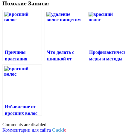
Похожие Записи:
Причины
Что делать с
Профилактические
врастания
шишкой от
меры и методы
волос и
вросшего
удаления
эффективные
волоса в зоне
вросших волос
средства
бикини?
после эпиляции
борьбы
Избавление от
вросших волос
после
Comments are disabled
шугаринга
Комментарии для сайта
Cackl
e